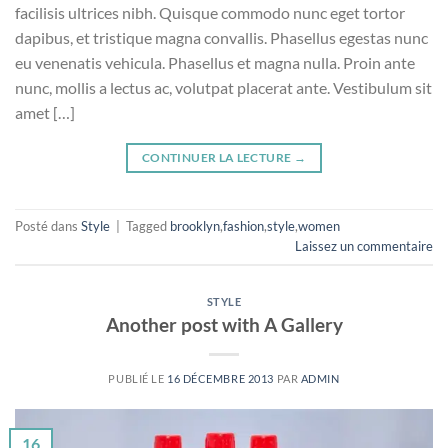
facilisis ultrices nibh. Quisque commodo nunc eget tortor
dapibus, et tristique magna convallis. Phasellus egestas nunc
eu venenatis vehicula. Phasellus et magna nulla. Proin ante
nunc, mollis a lectus ac, volutpat placerat ante. Vestibulum sit
amet […]
CONTINUER LA LECTURE
→
Posté dans
Style
|
Tagged
brooklyn
,
fashion
,
style
,
women
Laissez un commentaire
STYLE
Another post with A Gallery
PUBLIÉ LE
16 DÉCEMBRE 2013
PAR
ADMIN
16