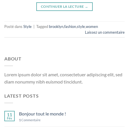
CONTINUER LA LECTURE
→
Posté dans
Style
|
Tagged
brooklyn
,
fashion
,
style
,
women
Laissez un commentaire
ABOUT
Lorem ipsum dolor sit amet, consectetuer adipiscing elit, sed
diam nonummy nibh euismod tincidunt.
LATEST POSTS
Bonjour tout le monde !
11
Fév
1
Commentaire